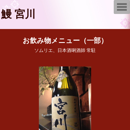
T
o
鰻 宮川
g
g
l
e
n
a
お飲み物メニュー（一部）
v
i
g
ソムリエ、日本酒唎酒師 常駐
a
t
i
o
n