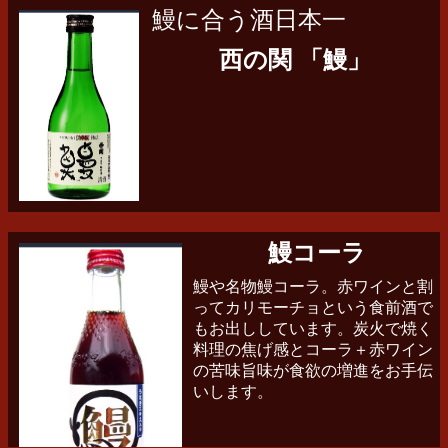
鰻に合う酒日本一
西の関 「鰻」
鰻コーラ
鰻や名物鰻コーラ。赤ワインと割
ってカリモーチョという食前酒で
もお出ししています。炭火で焼く
料理の焦げ感とコーラ＋赤ワイン
の苦味旨味が食欲の増進をお手伝
いします。