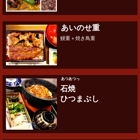
あいのせ重
鰻重＋焼き鳥重
あつあつっ
石焼
ひつまぶし