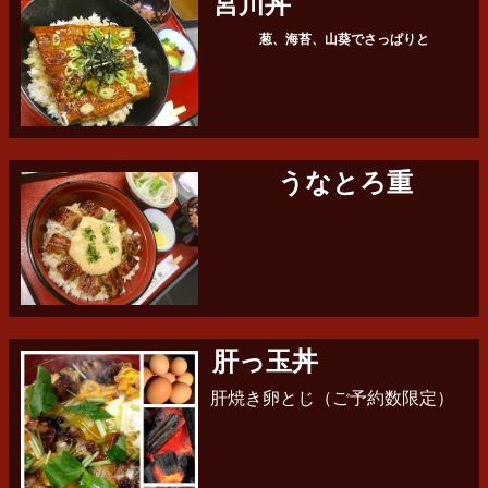
宮川丼
葱、海苔、山葵でさっぱりと
うなとろ重
肝っ玉丼
肝焼き卵とじ（ご予約数限定）