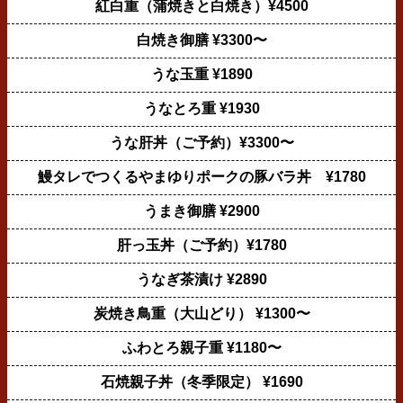
紅白重（蒲焼きと白焼き）¥4500
白焼き御膳 ¥3300〜
うな玉重 ¥1890
うなとろ重 ¥1930
うな肝丼（ご予約）¥3300〜
鰻タレでつくるやまゆりポークの豚バラ丼 ¥1780
うまき御膳 ¥2900
肝っ玉丼（ご予約）¥1780
うなぎ茶漬け ¥2890
炭焼き鳥重（大山どり） ¥1300〜
ふわとろ親子重 ¥1180〜
石焼親子丼（冬季限定） ¥1690