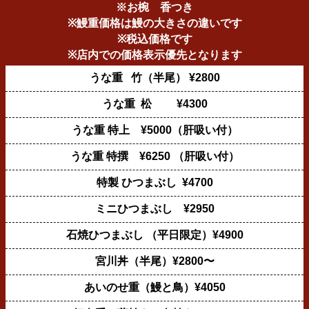
※お椀 香つき
※鰻重価格は鰻の大きさの違いです
※税込価格です
※店内での価格表示優先となります
うな重 竹（半尾） ¥2800
うな重 松 ¥4300
うな重 特上 ¥5000（肝吸い付）
うな重 特撰 ¥6250 （肝吸い付）
特製 ひつまぶし ¥4700
ミニひつまぶし ¥2950
石焼ひつまぶし （平日限定）¥4900
宮川丼（半尾）¥2800〜
あいのせ重（鰻と鳥）¥4050