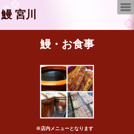
T
o
鰻 宮川
g
g
l
e
n
a
鰻・お食事
v
i
g
a
t
i
o
n
※店内メニューとなります