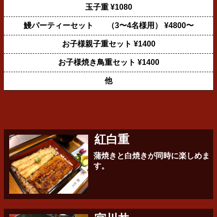
玉子重 ¥1080
鰻パーティーセット （3〜4名様用） ¥4800〜
お子様親子重セット ¥1400
お子様焼き鳥重セット ¥1400
他
紅白重
蒲焼きと白焼きが同時に楽しめま
す。